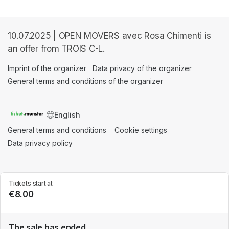
10.07.2025 | OPEN MOVERS avec Rosa Chimenti is
an offer from TROIS C-L.
Imprint of the organizer
(opens in a new tab)
Data privacy of the organizer
(opens in 
General terms and conditions of the organizer
(opens in a new ta
SWITCH LANGUAGE
General terms and conditions
(opens in a new tab)
Cookie settings
(opens in a new t
Data privacy policy
(opens in a new tab)
Tickets start at
€8.00
The sale has ended