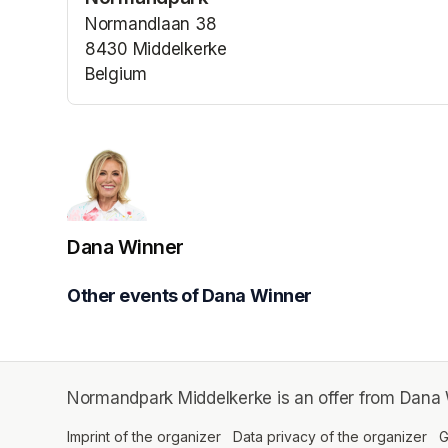
(opens in a n
Normandlaan 38
8430 Middelkerke
Belgium
(opens in a new tab)
Dana Winner
Other events of Dana Winner
Normandpark Middelkerke is an offer from Dana 
Imprint of the organizer
(opens in a new tab)
Data privacy of the organizer
(op
G