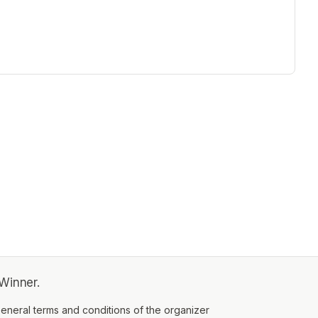
ew tab)
Winner.
ens in a new tab)
eneral terms and conditions of the organizer
(opens in a new tab)