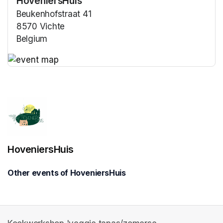
HoveniersHuis
Beukenhofstraat 41
8570 Vichte
Belgium
(opens in a new tab)
(opens in a new tab)
HoveniersHuis
Other events of HoveniersHuis