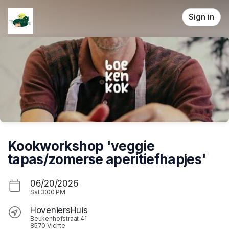
Skip header
Sign in
Kookworkshop 'veggie
tapas/zomerse aperitiefhapjes'
06/20/2026
Sat
3:00 PM
HoveniersHuis
Beukenhofstraat 41
8570 Vichte