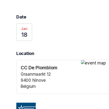
Date
Jan
18
Location
CC De Plomblom
(opens in a n
Graanmaarkt 12
9400 Ninove
Belgium
(opens in a new tab)