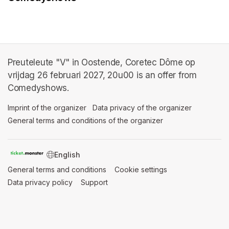
Preuteleute "V" in Oostende, Coretec Dôme op
vrijdag 26 februari 2027, 20u00 is an offer from
Comedyshows.
Imprint of the organizer
(opens in a new tab)
Data privacy of the organizer
(opens in 
General terms and conditions of the organizer
(opens in a new ta
SWITCH LANGUAGE
General terms and conditions
(opens in a new tab)
Cookie settings
(opens in a new t
Data privacy policy
(opens in a new tab)
Support
(opens in a new tab)