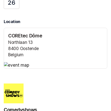
26
Location
COREtec Dôme
Northlaan 13
8400 Oostende
Belgium
(opens in a new tab)
(opens in a new tab)
Comedyshows