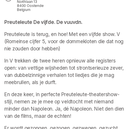
Northlaan 13
8400 Oostende
Belgium
Preuteleute De vijfde. De 
vuuvdn
.
Preuteleute is terug, en hoe! Met een vijfde show. V 
(
Romeinse cijfer 5, voor de dommekloten die dat nog 
nie zouden door hebben
)
In 
V
 trekken de twee heren opnieuw alle registers 
open: van vettige wijsheden tot strontserieuze zever, 
van dubbelzinnige verhalen tot liedjes die je mag 
meebrullen, als je durft.
En deze keer, in perfecte Preuteleute-theatershow-
stijl, nemen ze je mee op veldtocht met niemand 
minder dan Napoleon. Ja, dé Napoleon. Niet den dien 
van de films, maar de echten!
Er wordt gezongen, gezogen, gezwegen, gezucht, 