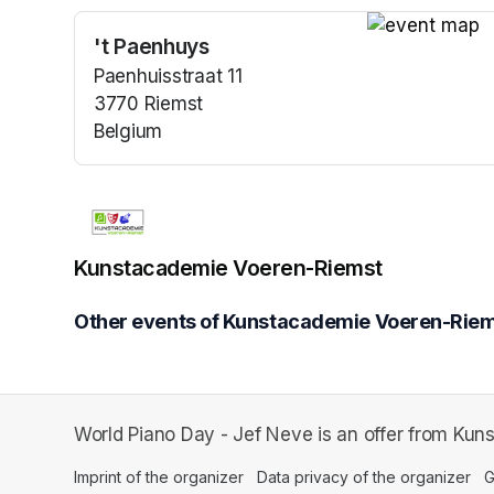
't Paenhuys
(opens in a n
Paenhuisstraat 11
3770 Riemst
Belgium
(opens in a new tab)
Kunstacademie Voeren-Riemst
Other events of Kunstacademie Voeren-Rie
World Piano Day - Jef Neve is an offer from Ku
Imprint of the organizer
(opens in a new tab)
Data privacy of the organizer
(op
G