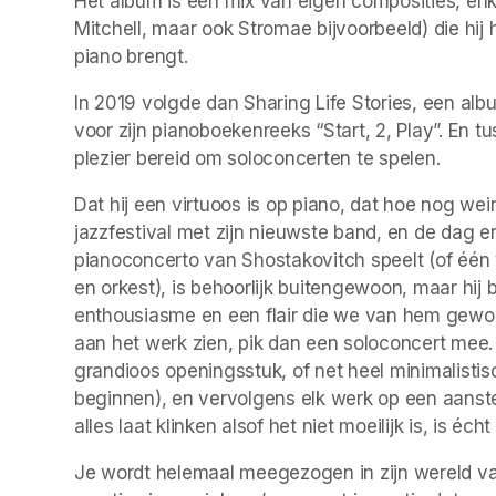
Het album is een mix van eigen composities, enke
Mitchell, maar ook Stromae bijvoorbeeld) die hij he
piano brengt. 
In 2019 volgde dan Sharing Life Stories, een albu
voor zijn pianoboekenreeks “Start, 2, Play”. En tu
plezier bereid om soloconcerten te spelen. 
Dat hij een virtuoos is op piano, dat hoe nog wein
jazzfestival met zijn nieuwste band, en de dag e
pianoconcerto van Shostakovitch speelt (of één v
en orkest), is behoorlijk buitengewoon, maar hij b
enthousiasme en een flair die we van hem gewoon
aan het werk zien, pik dan een soloconcert mee. 
grandioos openingsstuk, of net heel minimalistisc
beginnen), en vervolgens elk werk op een aansteke
alles laat klinken alsof het niet moeilijk is, is éc
Je wordt helemaal meegezogen in zijn wereld van 