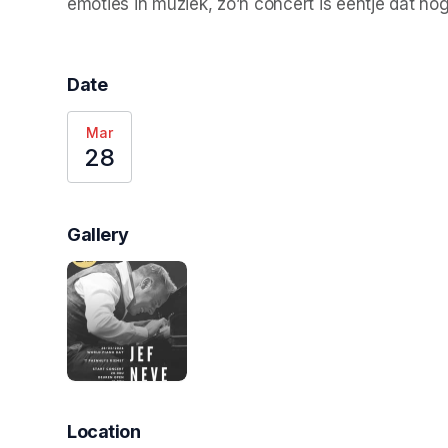
emoties in muziek, zo’n concert is eentje dat nog
Date
Mar
28
Gallery
Location