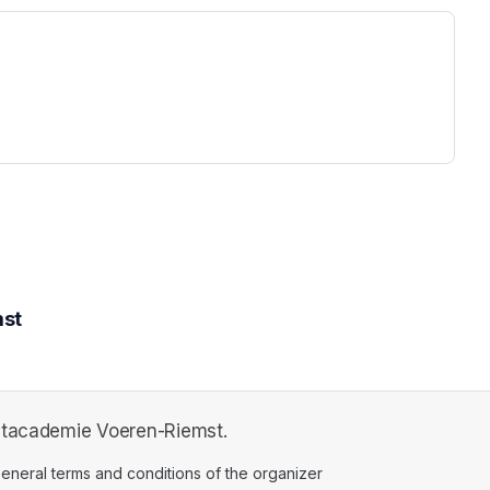
ew tab)
mst
nstacademie Voeren-Riemst.
ens in a new tab)
eneral terms and conditions of the organizer
(opens in a new tab)