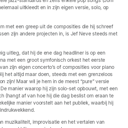
le jazz-standards en zelfs enkele pop songs (Joni 
lemaal uitkleedt en in zijn eigen versie, solo, op 
m met een greep uit de composities die hij schreef 
ssen zijn andere projecten in, is Jef Neve steeds met 
ig uitleg, dat hij de ene dag headliner is op een 
rna met een groot symfonisch orkest het eerste 
an zijn eigen concerto’s of composities voor piano 
lij het altijd maar doen, steeds met een grenzeloos 
 zijn! Maar wil je hem in de meest “pure” versie 
De manier waarop hij zijn solo-set opbouwt, met een 
h (hangt af van hoe hij die dag beslist om eraan te 
lijke manier voorstelt aan het publiek, waarbij hij 
ht indrukwekkend.
muzikaliteit, improvisatie en het vertalen van 