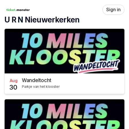
Skip header
Sign in
U R N Nieuwerkerken
Wandeltocht
Aug
30
Parkje van het klooster