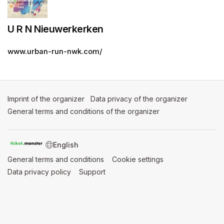
U R N Nieuwerkerken
www.urban-run-nwk.com/
Imprint of the organizer
(opens in a new tab)
Data privacy of the organizer
(opens in 
General terms and conditions of the organizer
(opens in a new ta
SWITCH LANGUAGE
General terms and conditions
(opens in a new tab)
Cookie settings
(opens in a new t
Data privacy policy
(opens in a new tab)
Support
(opens in a new tab)